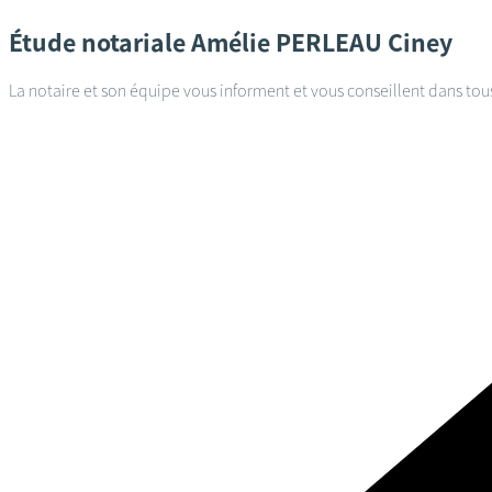
Étude notariale
Amélie PERLEAU
Ciney
La notaire et son équipe vous informent et vous conseillent dans tou